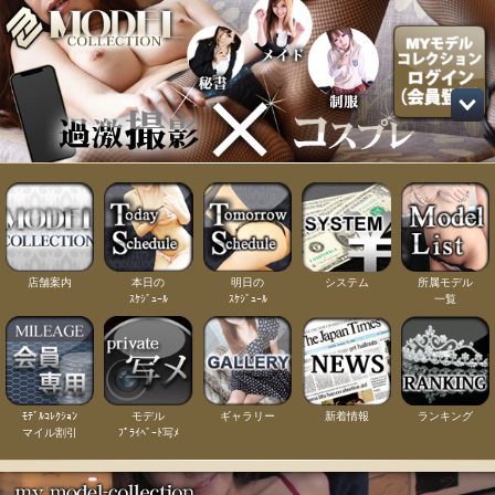
店舗案内
本日の
明日の
システム
所属モデル
ｽｹｼﾞｭｰﾙ
ｽｹｼﾞｭｰﾙ
一覧
ﾓﾃﾞﾙｺﾚｸｼｮﾝ
モデル
ギャラリー
新着情報
ランキング
マイル割引
ﾌﾟﾗｲﾍﾞｰﾄ写ﾒ